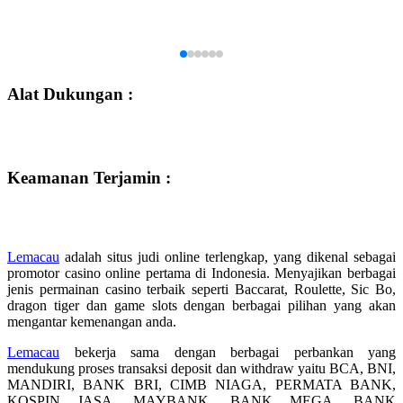
Alat Dukungan :
Keamanan Terjamin :
Lemacau
adalah situs judi online terlengkap, yang dikenal sebagai
promotor casino online pertama di Indonesia. Menyajikan berbagai
jenis permainan casino terbaik seperti Baccarat, Roulette, Sic Bo,
dragon tiger dan game slots dengan berbagai pilihan yang akan
mengantar kemenangan anda.
Lemacau
bekerja sama dengan berbagai perbankan yang
mendukung proses transaksi deposit dan withdraw yaitu BCA, BNI,
MANDIRI, BANK BRI, CIMB NIAGA, PERMATA BANK,
KOSPIN JASA, MAYBANK, BANK MEGA, BANK