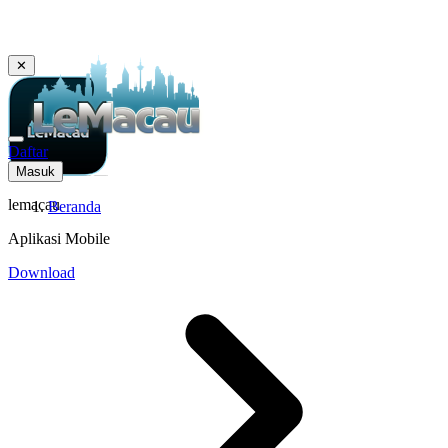
✕
Daftar
Masuk
lemacau
Beranda
Aplikasi Mobile
Download